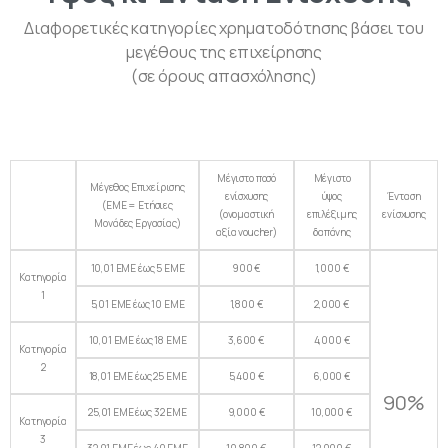
Διαφορετικές κατηγορίες χρηματοδότησης βάσει του
μεγέθους της επιχείρησης
(σε όρους απασχόλησης)
Μέγιστο ποσό
Μέγιστο
Μέγεθος Επιχείρισης
ενίσχυσης
ύψος
Ένταση
(ΕΜΕ = Ετήσιες
(ονομαστική
επιλέξιμης
ενίσχυσης
Μονάδες Εργασίας)
αξία voucher)
δαπάνης
10,01 ΕΜΕ έως 5 ΕΜΕ
900 €
1,000 €
Κατηγορία
1
5,01 ΕΜΕ έως 10 ΕΜΕ
1,800 €
2,000 €
10,01 ΕΜΕ έως 18 ΕΜΕ
3,600 €
4,000 €
Κατηγορία
2
18,01 ΕΜΕ έως 25 ΕΜΕ
5,400 €
6,000 €
90%
25,01 ΕΜΕ έως 32 ΕΜΕ
9,000 €
10,000 €
Κατηγορία
3