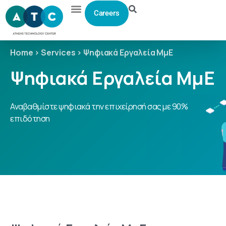
Careers
Home
>
Services
> Ψηφιακά Εργαλεία ΜμΕ
Ψηφιακά
Εργαλεία
ΜμΕ
Αναβαθμίστε ψηφιακά την επιχείρησή σας με 90%
επιδότηση