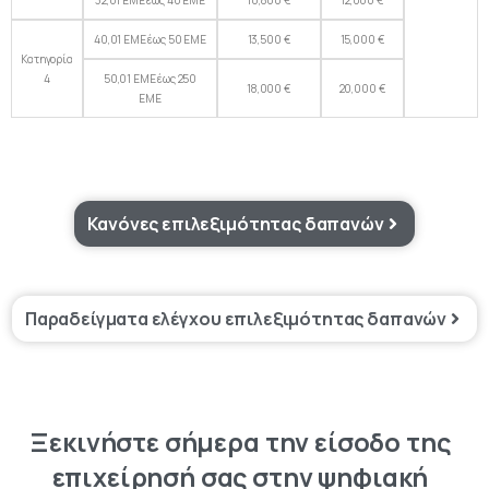
32,01 ΕΜΕ έως 40 ΕΜΕ
10,800 €
12,000 €
40,01 ΕΜΕ έως 50 ΕΜΕ
13,500 €
15,000 €
Κατηγορία
4
50,01 ΕΜΕ έως 250
18,000 €
20,000 €
ΕΜΕ
Κανόνες επιλεξιμότητας δαπανών
Παραδείγματα ελέγχου επιλεξιμότητας δαπανών
Ξεκινήστε
σήμερα
την
είσοδο
της
επιχείρησή
σας
στην
ψηφιακή