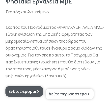
Ψηφιακά
Εργαλεία
ΜμΕ
Σκοπός και Αντικείμενο
Σκοπός του Προγράμματος «ΨΗΦΙΑΚΑ ΕΡΓΑΛΕΙΑ ΜΜΕ»
είναι η ενίσχυση της ψηφιακής ωριμότητας των
μικρομεσαίων επιχειρήσεων της χώρας που
δραστηριοποιούνται σε ένα ευρύ φάσμα κλάδων της
οικονομίας. Για τον σκοπό αυτό, το Πρόγραμμα θα
παρέχει επιταγές (vouchers) που θα διατεθούν για
την απόκτηση, μέσω αγοράς ή μίσθωσης, νέων
ψηφιακών εργαλείων (λογισμικό).
Ενδιαφέρομαι
Δείτε περισσότερα