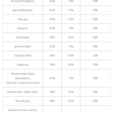
Κεντρική Μακεδονία
60%
70%
50%
Δυτική Μακεδονία
60%
70%
50%
Ήπειρος
60%
70%
50%
Θεσσαλία
60%
70%
50%
Ιόνια Νησιά
50%
60%
50%
Δυτική Ελλάδα
60%
70%
50%
Στερεά Ελλάδα
50%
60%
50%
Ευρυτανία
50%
60%
50%
Πελοπόννησος: Δήμοι
Μεγαλόπολης,
60%
70%
50%
Γορτυνίας, Τρίπολης, Οιχαλίας
Πελοπόννησος: Λοιποί Δήμοι
50%
60%
50%
Νότιο Αιγαίο
50%
60%
50%
Ανατολική Αττική / Δυτική