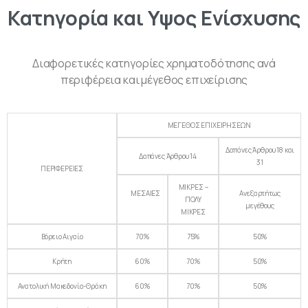
Κατηγορία
και
Υψος
Ενίσχυσης
Διαφορετικές κατηγορίες χρηματοδότησης ανά
περιφέρεια και μέγεθος επιχείρισης
ΜΕΓΕΘΟΣ ΕΠΙΧΕΙΡΗΣΕΩΝ
Δαπάνες Άρθρου 18 και
Δαπάνες Άρθρου 14
31
ΠΕΡΙΦΕΡΕΙΕΣ
ΜΙΚΡΕΣ –
ΜΕΣΑΙΕΣ
Ανεξαρτήτως
ΠΟΛΥ
μεγέθους
ΜΙΚΡΕΣ
Βόρειο Αιγαίο
70%
75%
50%
Κρήτη
60%
70%
50%
Ανατολική Μακεδονία-Θράκη
60%
70%
50%