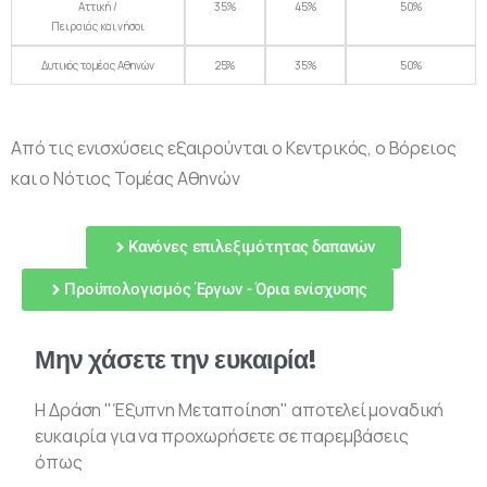
Αττική /
35%
45%
50%
Πειραιάς και νήσοι
Δυτικός τομέας Αθηνών
25%
35%
50%
Από τις ενισχύσεις εξαιρούνται ο Κεντρικός, ο Βόρειος
και ο Νότιος Τομέας Αθηνών
Κανόνες επιλεξιμότητας δαπανών
Προϋπολογισμός Έργων - Όρια ενίσχυσης
Μην χάσετε την ευκαιρία!
Η Δράση "Έξυπνη Μεταποίηση" αποτελεί μοναδική
ευκαιρία για να προχωρήσετε σε παρεμβάσεις
όπως